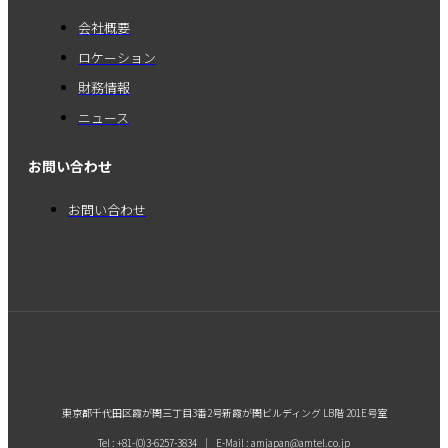
会社概要
ロケーション
財務情報
ニュース
お問い合わせ
お問い合わせ
東京都千代田区霞が関三丁目3番2号新霞が関ビルディング LB階 201E号室
Tel : +81-(0)3-6257-3834 | E-Mail : amjapan@amtel.co.jp