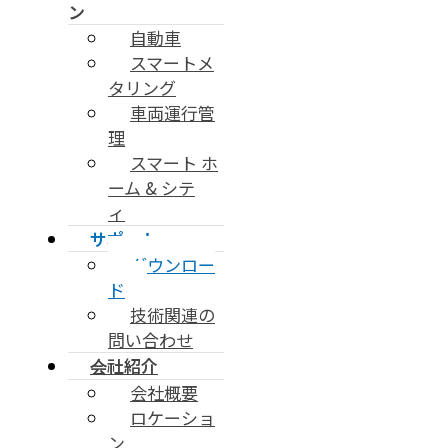
ン
自動車
スマートメ
タリング
車両運行管
理
スマート ホ
ーム & シテ
ィ
サポート
ダウンロー
ド
技術関連の
問い合わせ
会社紹介
会社概要
ロケーショ
ン