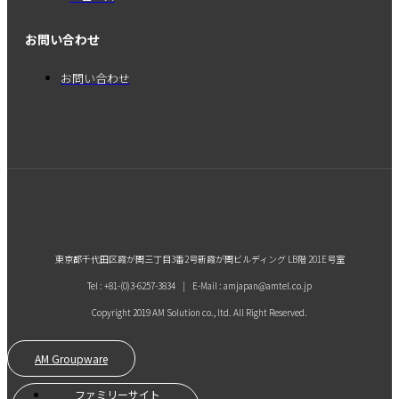
お問い合わせ
お問い合わせ
東京都千代田区霞が関三丁目3番2号新霞が関ビルディング LB階 201E号室
Tel : +81-(0)3-6257-3834 | E-Mail : amjapan@amtel.co.jp
Copyright 2019 AM Solution co., ltd. All Right Reserved.
AM Groupware
ファミリーサイト