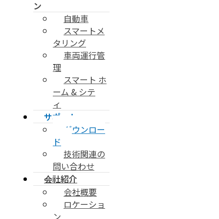
ン
自動車
スマートメ
タリング
車両運行管
理
スマート ホ
ーム & シテ
ィ
サポート
ダウンロー
ド
技術関連の
問い合わせ
会社紹介
会社概要
ロケーショ
ン