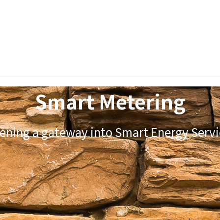
Smart Metering
ening a gateway into Smart Energy Servi