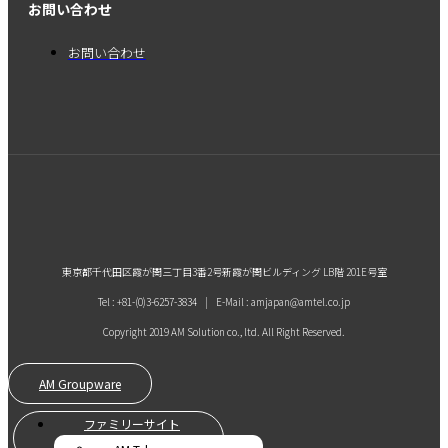
お問い合わせ
お問い合わせ
東京都千代田区霞が関三丁目3番2号新霞が関ビルディング LB階 201E号室
Tel : +81-(0)3-6257-3834 | E-Mail : amjapan@amtel.co.jp
Copyright 2019 AM Solution co., ltd. All Right Reserved.
AM Groupware
ファミリーサイト