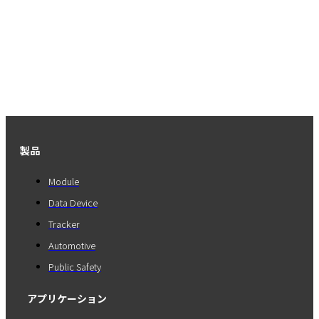
製品
Module
Data Device
Tracker
Automotive
Public Safety
アプリケーション