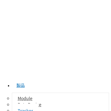
製品
Module
Data Device
Tracker