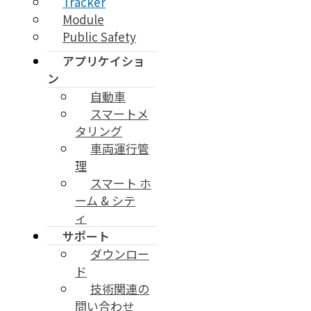
Tracker
Module
Public Safety
アプリケイショ
ン
自動車
スマートメ
タリング
車両運行管
理
スマート ホ
ーム & シテ
ィ
サポート
ダウンロー
ド
技術関連の
問い合わせ