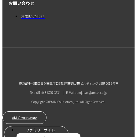
お問い合わせ
お問い合わせ
東京都千代田区霞が関三丁目3番2号新霞が関ビルディング LB階 201E号室
Tel : +81-(0)3-6257-3834 | E-Mail : amjapan@amtel.co.jp
Copyright 2019 AM Solution co., ltd. All Right Reserved.
AM Groupware
ファミリーサイト