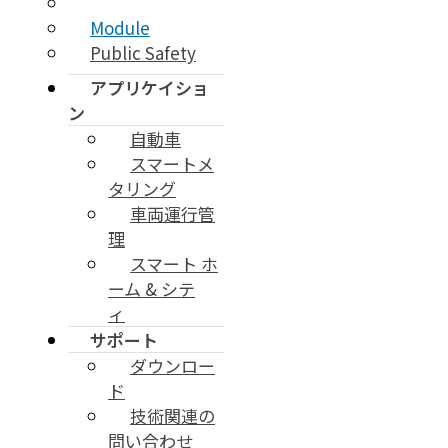
Tracker
Module
Public Safety
アプリケイショ
ン
自動車
スマートメ
タリング
車両運行管
理
スマート ホ
ーム & シテ
ィ
サポート
ダウンロー
ド
技術関連の
問い合わせ