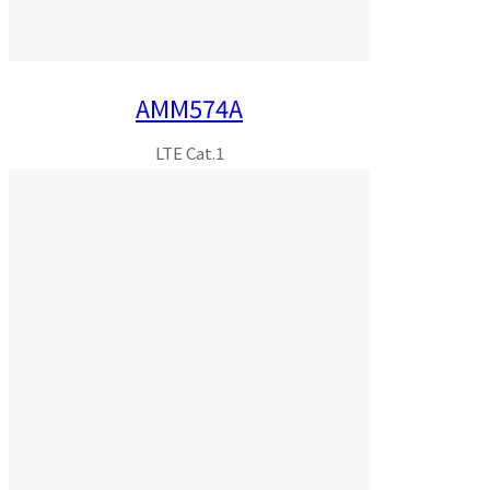
AMM574A
LTE Cat.1