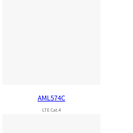
AML574C
LTE Cat.4