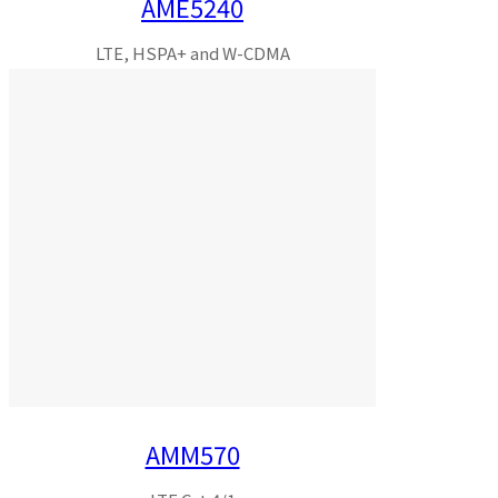
AME5240
LTE, HSPA+ and W-CDMA
AMM570