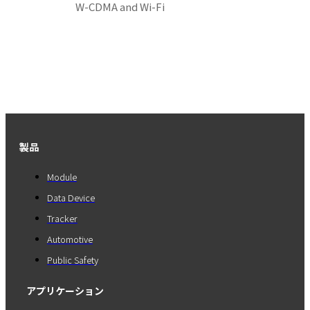
W-CDMA and Wi-Fi
製品
Module
Data Device
Tracker
Automotive
Public Safety
アプリケーション