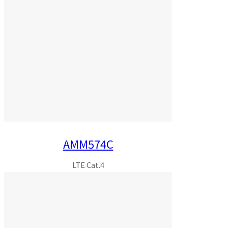
AMM574C
LTE Cat.4