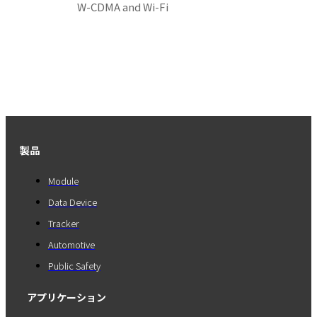
W-CDMA and Wi-Fi
製品
Module
Data Device
Tracker
Automotive
Public Safety
アプリケーション