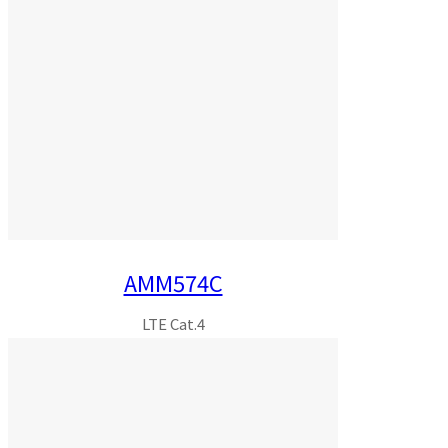
AMM574C
LTE Cat.4