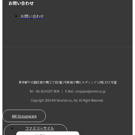
お問い合わせ
お問い合わせ
東京都千代田区霞が関三丁目3番2号新霞が関ビルディング LB階 201E号室
Tel : +81-(0)3-6257-3834 | E-Mail : amjapan@amtel.co.jp
Copyright 2019 AM Solution co., ltd. All Right Reserved.
AM Groupware
ファミリーサイト