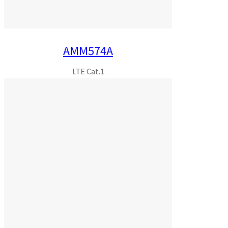
AMM574A
LTE Cat.1