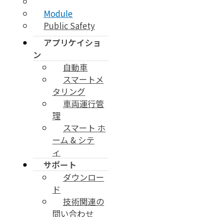
Tracker
Module
Public Safety
アプリケイショ
ン
自動車
スマートメ
タリング
車両運行管
理
スマート ホ
ーム & シテ
ィ
サポート
ダウンロー
ド
技術関連の
問い合わせ