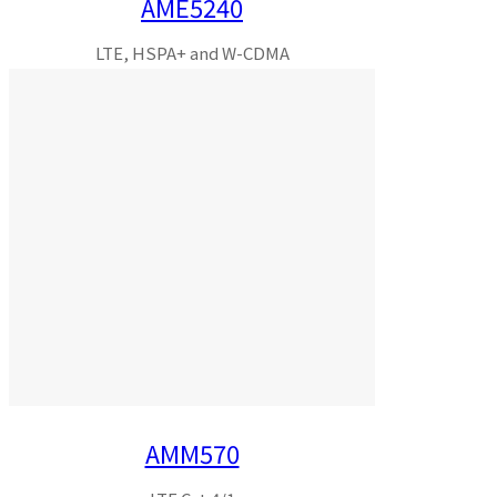
AME5240
LTE, HSPA+ and W-CDMA
AMM570