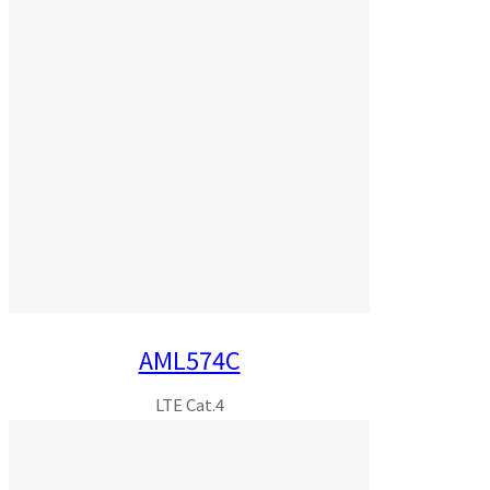
AML574C
LTE Cat.4