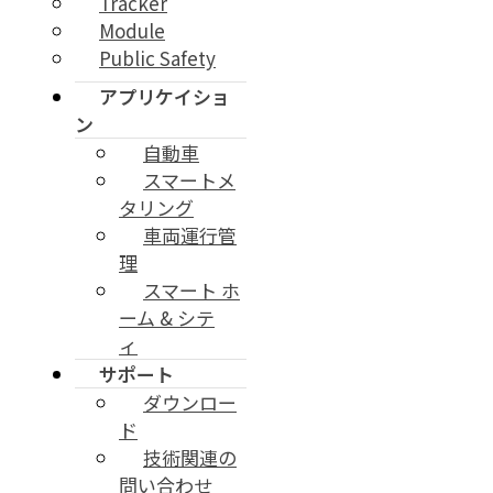
Tracker
Module
Public Safety
アプリケイショ
ン
自動車
スマートメ
タリング
車両運行管
理
スマート ホ
ーム & シテ
ィ
サポート
ダウンロー
ド
技術関連の
問い合わせ