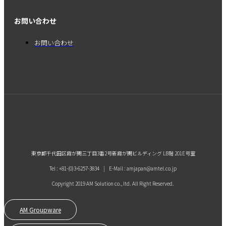
お問い合わせ
お問い合わせ
東京都千代田区霞が関三丁目3番2号新霞が関ビルディング LB階 201E号室
Tel : +81-(0)3-6257-3834 | E-Mail : amjapan@amtel.co.jp
Copyright 2019 AM Solution co., ltd. All Right Reserved.
AM Groupware