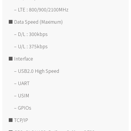
– LTE : 800/900/2100MHz
■ Data Speed (Maximum)
– D/L : 300kbps
– U/L : 375kbps
■ Interface
– USB2.0 High Speed
– UART
– USIM
– GPIOs
■ TCP/IP