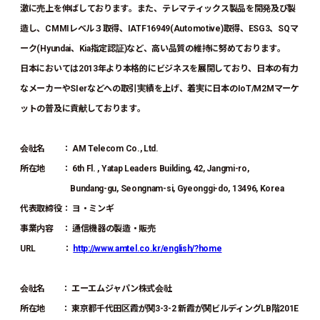
激に売上を伸ばしております。また、テレマティックス製品を開発及び製
造し、CMMIレベル３取得、IATF16949(Automotive)取得、ESG3、SQマ
ーク(Hyundai、Kia指定認証)など、高い品質の維持に努めております。
日本においては2013年より本格的にビジネスを展開しており、日本の有力
なメーカーやSIerなどへの取引実績を上げ、着実に日本のIoT/M2Mマーケ
ットの普及に貢献しております。
会社名 ： AM Telecom Co., Ltd.
所在地 ： 6th Fl. , Yatap Leaders Building, 42, Jangmi-ro,
Bundang-gu, Seongnam-si, Gyeonggi-do, 13496, Korea
代表取締役： ヨ・ミンギ
事業内容 ： 通信機器の製造・販売
URL ：
http://www.amtel.co.kr/english/?home
会社名 ： エーエムジャパン株式会社
所在地 ： 東京都千代田区霞が関3-3-2 新霞が関ビルディングLB階201E