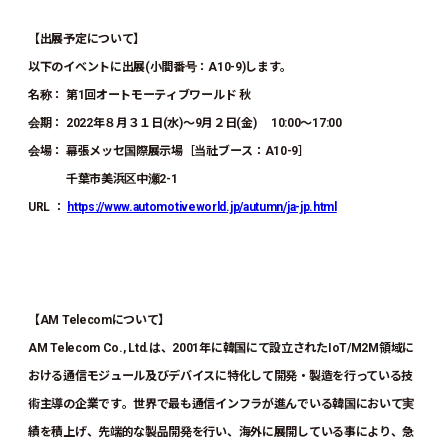
【出展予定について】
以下のイベントに出展(小間番号：A10-9)します。
名称： 第1回オートモーティブワールド 秋
会期： 2022年８月３１日(水)～9月２日(金) 10:00～17:00
会場： 幕張メッセ国際展示場［当社ブース：A10-9］
千葉市美浜区中瀬2-1
URL ：
https://www.automotiveworld.jp/autumn/ja-jp.html
【AM Telecomについて】
AM Telecom Co., Ltd.は、2001年に韓国にて設立されたIoT/M2M領域に
おける通信モジュール及びデバイスに特化して開発・製造を行っている技
術主導の企業です。世界で最も通信インフラが進んでいる韓国において実
績を積上げ、先端的な製品開発を行い、海外に展開している事により、急