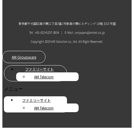
東京都千代田区霞が関三丁目3番2号新霞が関ビルディング LB階 201E号室
Tel : +81-(0)3-6257-3834 | E-Mail : amjapan@amtel.co.jp
Copyright 2019 AM Solution co., ltd. All Right Reserved.
AM Groupware
ファミリーサイト
AM Telecom
メニュー
ファミリーサイト
AM Telecom