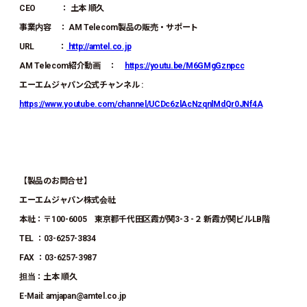
CEO ： 土本 順久
事業内容 ： AM Telecom製品の販売・サポート
URL ：
http://amtel.co.jp
AM Telecom紹介動画 ：
https://youtu.be/M6GMgGznpcc
エーエムジャパン公式チャンネル :
https://www.youtube.com/channel/UCDc6zlAcNzqnlMdQr0JNf4A
【製品のお問合せ】
エーエムジャパン株式会社
本社：〒100-6005 東京都千代田区霞が関3-３-２ 新霞が関ビルLB階
TEL ：03-6257-3834
FAX ：03-6257-3987
担当：土本 順久
E-Mail: amjapan@amtel.co.jp