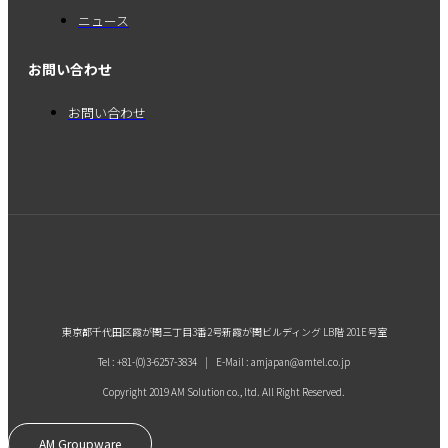
ニュース
お問い合わせ
お問い合わせ
東京都千代田区霞が関三丁目3番2号新霞が関ビルディング LB階 201E号室
Tel : +81-(0)3-6257-3834 | E-Mail : amjapan@amtel.co.jp
Copyright 2019 AM Solution co., ltd. All Right Reserved.
AM Groupware