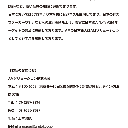
認証)など、高い品質の維持に努めております。
日本においては2013年より本格的にビジネスを展開しており、日本の有力
なメーカーやSIerなどへの取引実績を上げ、着実に日本のAI/IoT/M2Mマ
ーケットの普及に貢献しております。AMの日本法人はAMソリューション
としてビジネスを展開しております。
【製品のお問合せ】
AMソリューション株式会社
本社：〒100-6005 東京都千代田区霞が関3-3-2 新霞が関ビルディングLB
階201E
TEL ：03-6257-3834
FAX ：03-6257-3987
担当：土本 順久
E-Mail: amjapan@amtel.co.jp