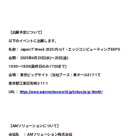
【出展予定について】
以下のイベントに出展します。
名称： Japan IT Week 2025 内 IoT・エッジコンピューティングEXPO
会期： 2025年4月23日(水)～25日(金)
10:00～18:00(最終日のみ17:00まで)
会場： 東京ビッグサイト［当社ブース：東ホールE17-17］
東京都江東区有明3-11-1
URL：
https://www.automotiveworld.jp/tokyo/ja-jp.html#/
【AMソリューションについて】
会社名 ： AMソリューション株式会社