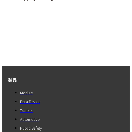
製品
Module
Data Device
Tracker
Automotive
Public Safety