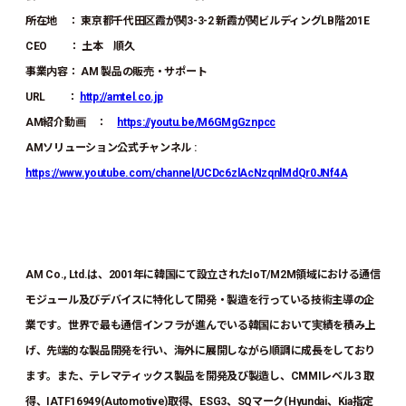
所在地 ： 東京都千代田区霞が関3-3-2 新霞が関ビルディングLB階201E
CEO ： 土本 順久
事業内容： AM 製品の販売・サポート
URL ：
http://amtel.co.jp
AM紹介動画 ：
https://youtu.be/M6GMgGznpcc
AMソリューション公式チャンネル :
https://www.youtube.com/channel/UCDc6zlAcNzqnlMdQr0JNf4A
AM Co., Ltd.は、2001年に韓国にて設立されたIoT/M2M領域における通信
モジュール及びデバイスに特化して開発・製造を行っている技術主導の企
業です。世界で最も通信インフラが進んでいる韓国において実績を積み上
げ、先端的な製品開発を行い、海外に展開しながら順調に成長をしており
ます。また、テレマティックス製品を開発及び製造し、CMMIレベル３取
得、IATF16949(Automotive)取得、ESG3、SQマーク(Hyundai、Kia指定