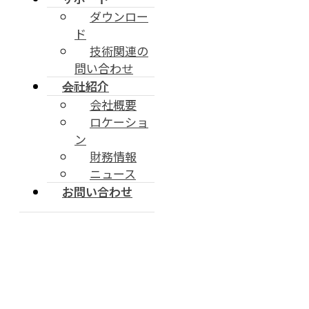
ダウンロー
ド
技術関連の
問い合わせ
会社紹介
会社概要
ロケーショ
ン
財務情報
ニュース
お問い合わせ
[2025 Japan IT Week春 IoT・エ
ッジコンピューティング EXPO]に