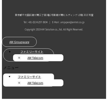
東京都千代田区霞が関三丁目3番2号新霞が関ビルディング LB階 201E号室
Tel : +81-(0)3-6257-3834 | E-Mail : amjapan@amtel.co.jp
Copyright 2019 AM Solution co., ltd. All Right Reserved.
AM Groupware
ファミリーサイト
AM Telecom
メニュー
ファミリーサイト
AM Telecom