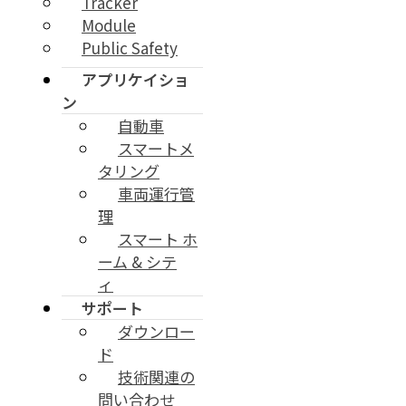
Tracker
Module
Public Safety
アプリケイショ
ン
自動車
スマートメ
タリング
車両運行管
理
スマート ホ
ーム & シテ
ィ
サポート
ダウンロー
ド
技術関連の
問い合わせ