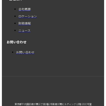
会社概要
ロケーション
財務情報
ニュース
お問い合わせ
お問い合わせ
東京都千代田区霞が関三丁目3番2号新霞が関ビルディング LB階 201E号室