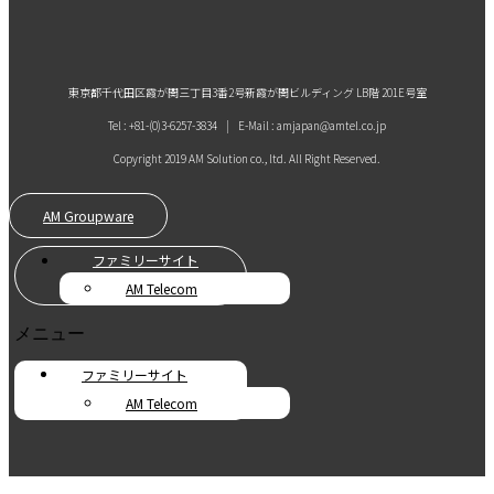
東京都千代田区霞が関三丁目3番2号新霞が関ビルディング LB階 201E号室
Tel : +81-(0)3-6257-3834 | E-Mail : amjapan@amtel.co.jp
Copyright 2019 AM Solution co., ltd. All Right Reserved.
AM Groupware
ファミリーサイト
AM Telecom
メニュー
ファミリーサイト
AM Telecom