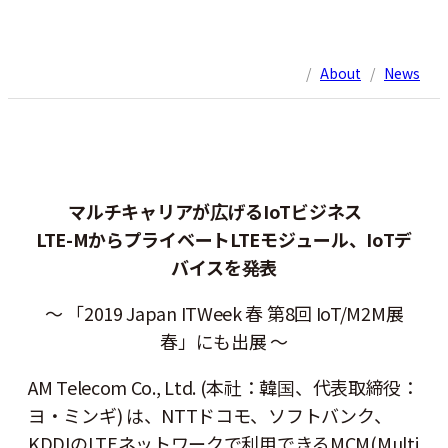
/
About
/
News
マルチキャリアが広げる
IoT
ビジネス
LTE-M
からプライベート
LTE
モジュール、
IoT
デ
バイスを発表
～ 「2019 Japan ITWeek 春 第8回 IoT/M2M展
春」にも出展 ～
AM Telecom Co., Ltd. (本社：韓国、代表取締役：
ヨ・ミンギ) は、NTTドコモ、ソフトバンク、
KDDIのLTEネットワークで利用できるMCM(Multi