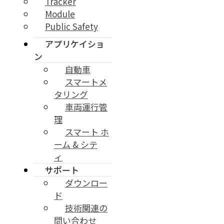
Tracker
Module
Public Safety
アプリケイショ
ン
自動車
スマートメ
タリング
車両運行管
理
スマート ホ
ーム & シテ
ィ
サポート
ダウンロー
ド
技術関連の
問い合わせ