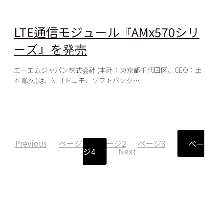
LTE通信モジュール『AMx570シリ
ーズ』を発売
エーエムジャパン株式会社 (本社：東京都千代田区、CEO：土
本 順久)は、NTTドコモ、ソフトバンク…
Previous
ページ
1
ページ
2
ページ
3
ペー
ジ
4
Next