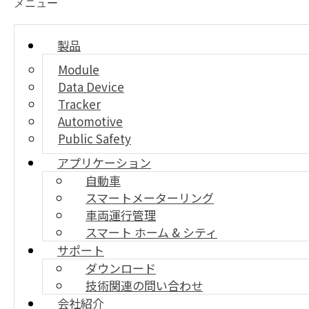
メニュー
製品
Module
Data Device
PTT
Tracker
災難網, LTE-R向けの強力な無線機タイプのPTT
Automotive
Smart Phone製品
Public Safety
アプリケーション
自動車
スマートメーターリング
車両運行管理
スマート ホーム & シティ
サポート
ダウンロード
技術関連の問い合わせ
会社紹介