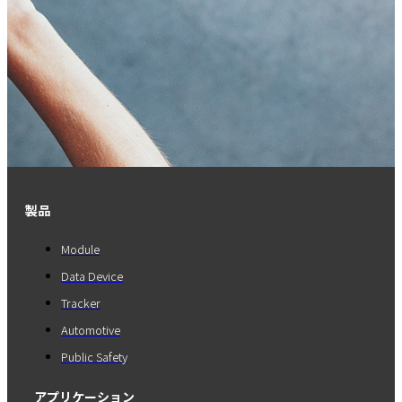
製品
Module
Data Device
Tracker
Automotive
Public Safety
アプリケーション