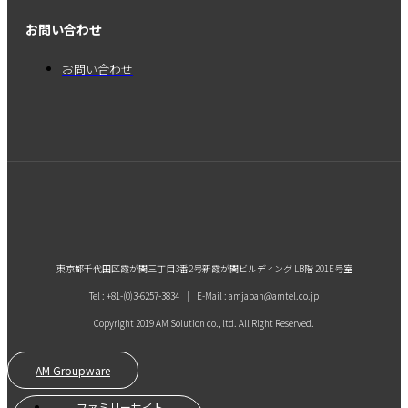
お問い合わせ
お問い合わせ
東京都千代田区霞が関三丁目3番2号新霞が関ビルディング LB階 201E号室
Tel : +81-(0)3-6257-3834 | E-Mail : amjapan@amtel.co.jp
Copyright 2019 AM Solution co., ltd. All Right Reserved.
AM Groupware
ファミリーサイト