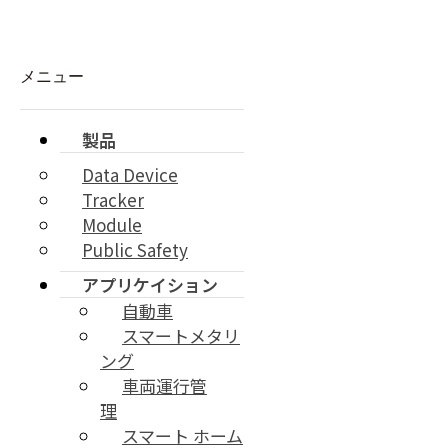
Skip to content
メニュー
製品
Data Device
製品
Tracker
エーエムの様々な製品を紹介させて頂きます。
M2Mモ
Module
ジュールから公共安全網のためのLTE PTT Smartphoneまで先
Public Safety
端の最新技術を経験してください。
アプリケイション
自動車
スマートメタリ
ング
車両運行管
理
スマート ホーム