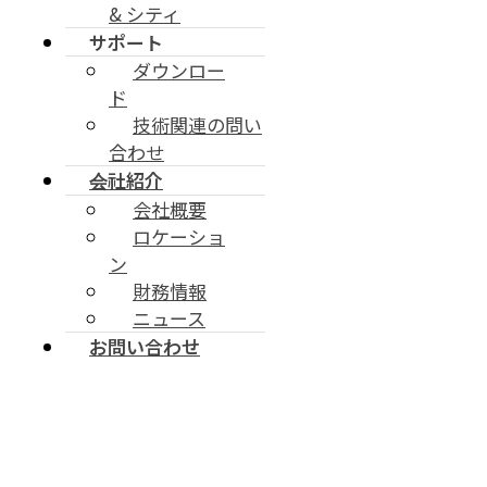
& シティ
サポート
ダウンロー
ド
MODULE
技術関連の問い
LGA, M.2などの多様なフォームフ
合わせ
ァクタをサポートするLTE/3G/2G M2Mモジュー
会社紹介
会社概要
ル
ロケーショ
ン
財務情報
ニュース
製品
お問い合わせ
Module
Data Device
Tracker
DATA DEVICE
Automotive