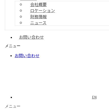
会社概要
ロケーション
アプリケーション
財務情報
弊社の様々なアプリケーシ
ニュース
ョンは非常に効率であるし、
低費用でシステムを構築できるよ
うにサポートしてお客様の製品のサービスをより強くしてあげ
お問い合わせ
ます。
メニュー
お問い合わせ
Automotive
Smart Metering
EN
メニュー