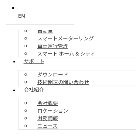
LTEルータ, 見守り端末, GPSトラ
Public Safety
ッカーなどの多様なデータ製品
EN
アプリケーション
自動車
スマートメーターリング
車両運行管理
スマート ホーム & シティ
サポート
ダウンロード
技術関連の問い合わせ
AUTOMOTIVE
会社紹介
コネクテッドカーのための多様な
会社概要
製品とソリューション
ロケーション
財務情報
ニュース