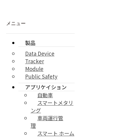
Skip to content
メニュー
製品
Data Device
製品
Tracker
エーエムの様々な製品を紹介させて頂きます。
M2Mモ
Module
ジュールから公共安全網のためのLTE PTT Smartphoneまで先
Public Safety
端の最新技術を経験してください。
アプリケイション
自動車
スマートメタリ
ング
車両運行管
理
スマート ホーム