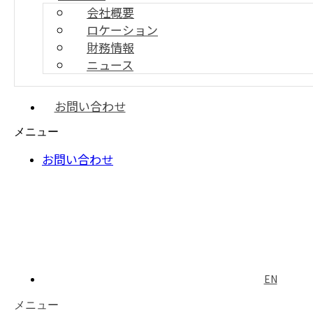
会社概要
ロケーション
アプリケーション
財務情報
弊社の様々なアプリケーシ
ニュース
ョンは非常に効率であるし、
低費用でシステムを構築できるよ
うにサポートしてお客様の製品のサービスをより強くしてあげ
お問い合わせ
ます。
メニュー
お問い合わせ
Automotive
Smart Metering
EN
メニュー