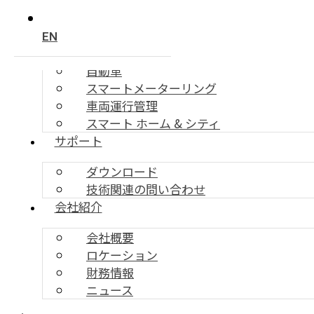
LTEルータ, 見守り端末, GPSトラ
Public Safety
ッカーなどの多様なデータ製品
EN
アプリケーション
自動車
スマートメーターリング
車両運行管理
スマート ホーム & シティ
サポート
ダウンロード
技術関連の問い合わせ
AUTOMOTIVE
会社紹介
コネクテッドカーのための多様な
会社概要
製品とソリューション
ロケーション
財務情報
ニュース