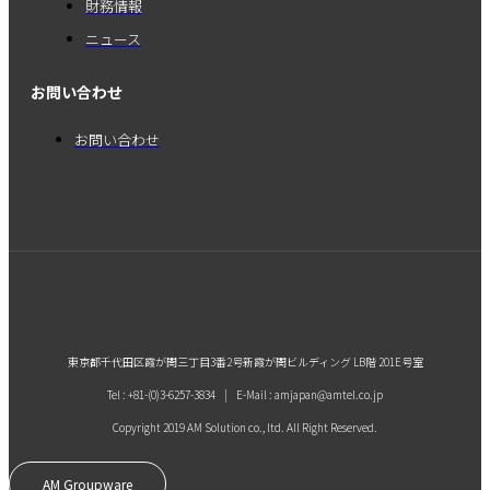
財務情報
ニュース
お問い合わせ
お問い合わせ
東京都千代田区霞が関三丁目3番2号新霞が関ビルディング LB階 201E号室
Tel : +81-(0)3-6257-3834 | E-Mail : amjapan@amtel.co.jp
Copyright 2019 AM Solution co., ltd. All Right Reserved.
AM Groupware