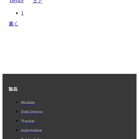
Device
ェア
1
書く
製品
Module
Data Device
Tracker
Automotive