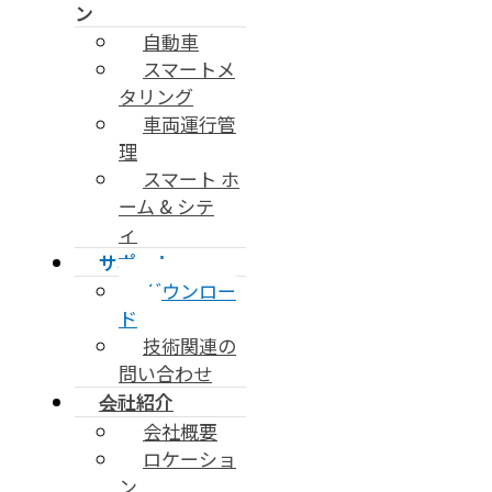
ン
自動車
スマートメ
タリング
車両運行管
理
スマート ホ
ーム & シテ
ィ
サポート
ダウンロー
ド
技術関連の
問い合わせ
会社紹介
会社概要
ロケーショ
ン